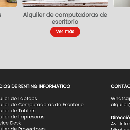
s
Alquiler de computadoras de
escritorio
Ver más
CIOS DE RENTING INFORMÁTICO
CONTÁC
uiler de Laptops
Whatsap
uiler de Computadoras de Escritorio
alquile
uiler de Tablets
uiler de Impresoras
Direcció
vice Desk
Av. Alfr
uiler de Proyectores