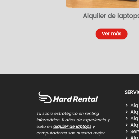
er de impresoras
Alquiler de laptop
Ver más
Ver más
SERVI
Alq
Alq
Tu socio estratégico en renting
Alq
informático. 11 años de experiencia y
Alq
éxito en
alquiler de laptops
y
Ser
computadoras son nuestra mejor
Alq