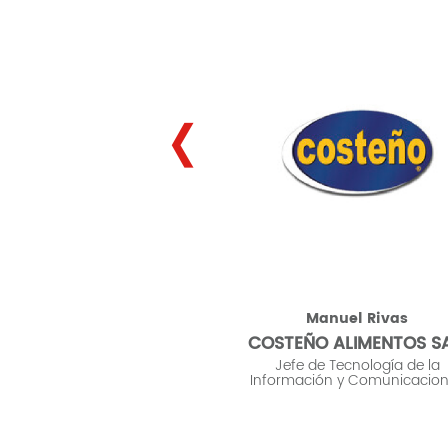
‹
arrendamiento
equipos de cómputo
lara Martinez
Manuel Rivas
TEGIAS MOVILES
COSTEÑO ALIMENTOS S
PERU SAC
Jefe de Tecnología de la
Información y Comunicacio
lista de Compras