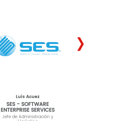
›
Luis Acuez
Joseph Rodrig
SES - SOFTWARE
POLYSISTEM
ENTERPRISE SERVICES
Técnico de Infraest
Tecnológica
Jefe de Administración y
Marketing