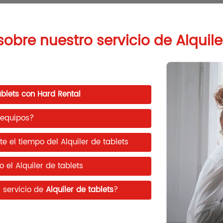
sobre nuestro servicio de
Alquile
ablets con Hard Rental
 equipos?
 el tiempo del Alquiler de tablets
el Alquiler de tablets
l servicio de
Alquiler de tablets
?