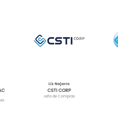
 de
Liz Najarro
AC
CSTI CORP
Jefa de Compras
nes