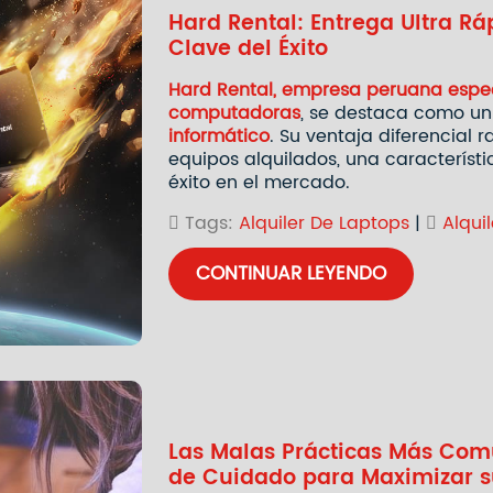
Hard Rental: Entrega Ultra Rá
Clave del Éxito
Hard Rental, empresa peruana especi
computadoras
, se destaca como un
informático
. Su ventaja diferencial 
equipos alquilados, una característ
éxito en el mercado.
Tags:
Alquiler De Laptops
|
Alquil
CONTINUAR LEYENDO
Las Malas Prácticas Más Comu
de Cuidado para Maximizar 