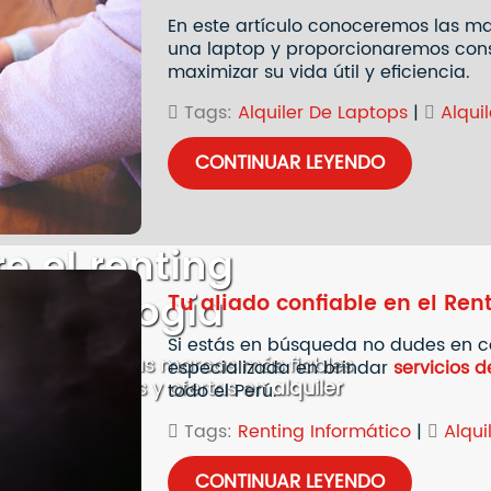
En este artículo conoceremos las ma
una laptop y proporcionaremos cons
maximizar su vida útil y eficiencia.
Tags:
Alquiler De Laptops
|
Alquil
CONTINUAR LEYENDO
re el renting
 tecnología
Tu aliado confiable en el Ren
Si estás en búsqueda no dudes en c
formáticos en las marcas más fiables
especializada en brindar
servicios d
nuestros planes y ofertas en
alquiler
todo el Perú.
Tags:
Renting Informático
|
Alqui
CONTINUAR LEYENDO