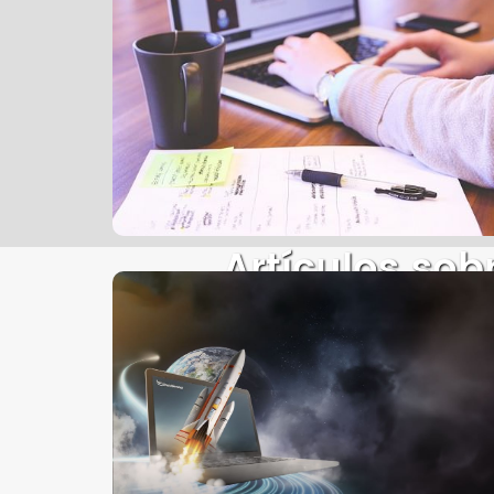
Artículos sob
informático y
Amplio stock de equipos in
del mercado. Consulta por 
de laptops
.
Solicita una cotización